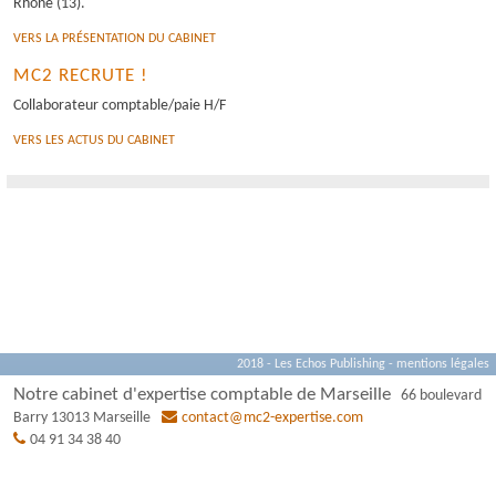
Rhône (13).
VERS LA PRÉSENTATION DU CABINET
OUTILS PRATIQUES
MC2 RECRUTE !
ESPACE DIGITAL COLLABORATIF
Collaborateur comptable/paie H/F
VERS LES ACTUS DU CABINET
2018 - Les Echos Publishing -
mentions légales
Notre cabinet d'expertise comptable de Marseille
66 boulevard
Barry
13013
Marseille
contact@mc2-expertise.com
04 91 34 38 40
Panneau de gestion des cookies