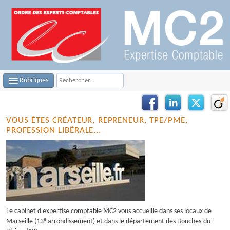
Rubriques
LE CABINET
VOUS ÊTES CRÉATEUR, REPRENEUR, TPE/PME,
NOTRE ÉQUIPE
PROFESSION LIBÉRALE...
NOS MISSIONS
CONTACTEZ-NOUS
PLAN D'ACCÈS
FILS D'ACTUALITÉS
Le cabinet d'expertise comptable MC2 vous accueille dans ses locaux de
e
Marseille (13
arrondissement) et dans le département des Bouches-du-
INFOS DE GESTION