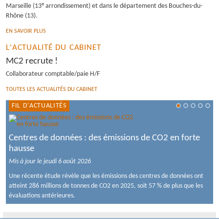
e
Marseille (13
arrondissement) et dans le département des Bouches-du-
Rhône (13).
OUTILS PRATIQUES
EN SAVOIR PLUS
ESPACE DIGITAL COLLABORATIF
L'ACTUALITÉ DU CABINET
MC2 recrute !
Collaborateur comptable/paie H/F
TOUTES LES ACTUALITÉS DU CABINET
FIL D'ACTUALITÉS
Centres de données : des émissions de CO2 en forte
hausse
Mis à jour le jeudi 6 août 2026
Une récente étude révèle que les émissions des centres de données ont
atteint 286 millions de tonnes de CO2 en 2025, soit 57 % de plus que les
évaluations antérieures.