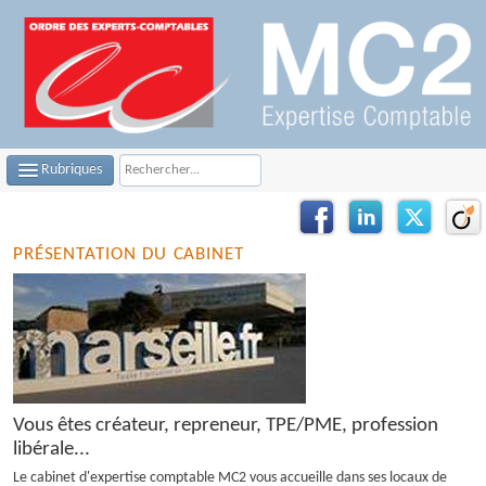
Rubriques
LE CABINET
PRÉSENTATION DU CABINET
NOTRE ÉQUIPE
NOS MISSIONS
CONTACTEZ-NOUS
PLAN D'ACCÈS
Vous êtes créateur, repreneur, TPE/PME, profession
FILS D'ACTUALITÉS
libérale...
Le cabinet d'expertise comptable MC2 vous accueille dans ses locaux de
INFOS DE GESTION